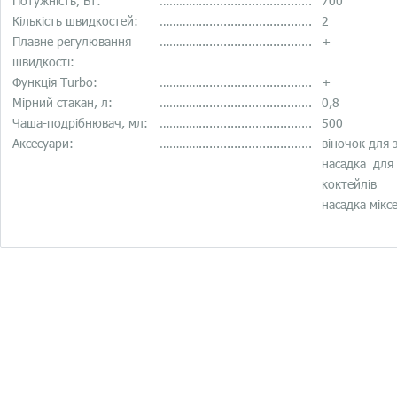
Потужність, Вт:
…………................................
700
Кількість швидкостей:
…………................................
2
Плавне регулювання
…………................................
+
швидкості:
Функція Turbo:
…………................................
+
Мірний стакан, л:
…………................................
0,8
Чаша-подрібнювач, мл:
…………................................
500
Аксесуари:
…………................................
віночок для з
насадка для
коктейлів
насадка мікс