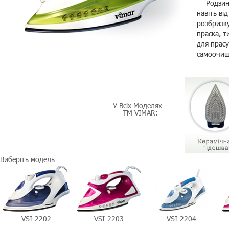
Родзинк
навіть ві
розбризку
праска, т
для прас
самоочище
У Всіх Моделях
TM VIMAR:
Виберіть модель
VSI-2202
VSI-2203
VSI-2204