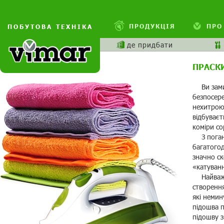
ПРОДУКЦІЯ
ПРО
ПОБУТОВА ТЕХНІКА
де придбати
ПРАСК
Ви зами
безпосере
нехитрою 
відбуває
коміри со
З поган
багатого
значно ск
«катуван
Найважл
створення
які немин
підошва п
підошву 