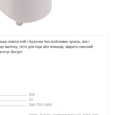
ьки спекти хліб і булочки без особливих зусиль, але і
у випічку, тісто для піци або млинців, зварить смачний
иготує йогурт.
......................
550
......................
19
.....................
500-750-1000
.....................
джем, йогурт, розморожування, тісто для