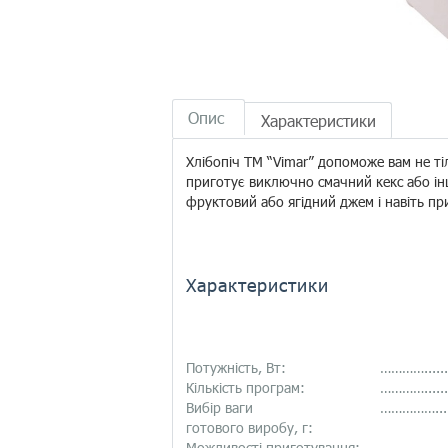
Опис
Характеристики
Хлібопіч ТМ “Vimar” допоможе вам не тіл
приготує виключно смачний кекс або інш
фруктовий або ягідний джем і навіть пр
Характеристики
Потужність, Вт:
…………..........
Кількість програм:
…………..........
Вибір ваги
……………........
готового виробу, г:
Можливості приготування:
……………........