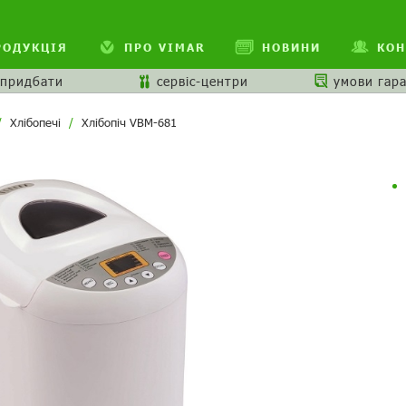
РОДУКЦІЯ
ПРО VIMAR
НОВИНИ
КОН
 придбати
сервіс-центри
умови гара
Хлібопечі
Хлібопіч VBM-681