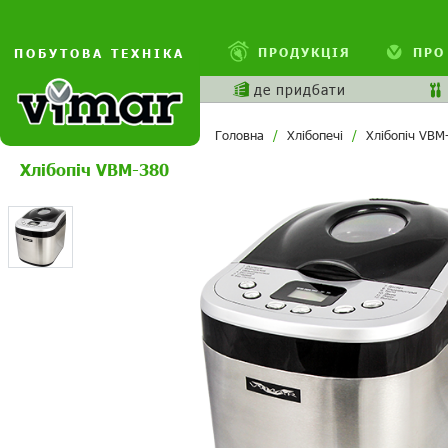
ПРОДУКЦІЯ
ПРО
ПОБУТОВА ТЕХНІКА
де придбати
Головна
Хлібопечі
Хлібопіч VBM
Хлібопіч VBM-380