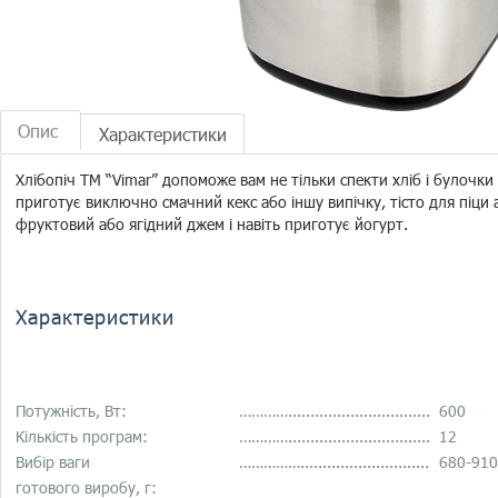
Опис
Характеристики
Хлібопіч ТМ “Vimar” допоможе вам не тільки спекти хліб і булочки 
приготує виключно смачний кекс або іншу випічку, тісто для піци
фруктовий або ягідний джем і навіть приготує йогурт.
Характеристики
Потужність, Вт:
…………................................
600
Кількість програм:
…………................................
12
Вибір ваги
…………….............................
680-910
готового виробу, г: