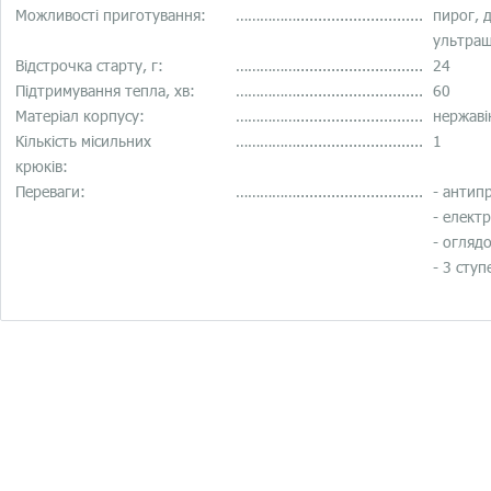
Можливості приготування:
…………….............................
пирог, дж
ультрашв
Відстрочка старту, г:
…………….............................
24
Підтримування тепла, хв:
…………….............................
60
Матеріал корпусу:
…………….............................
нержаві
Кількість місильних
…………….............................
1
крюків:
Переваги:
…………….............................
- антипр
- електр
- оглядо
- 3 ступ