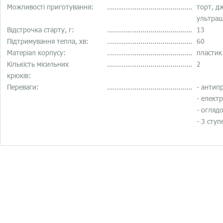
Можливості приготування:
…………….............................
торт, дже
ультрашв
Відстрочка старту, г:
…………….............................
13
Підтримування тепла, хв:
…………….............................
60
Матеріал корпусу:
…………….............................
пластик
Кількість місильних
…………….............................
2
крюків:
Переваги:
…………….............................
- антипр
- електр
- оглядо
- 3 ступ