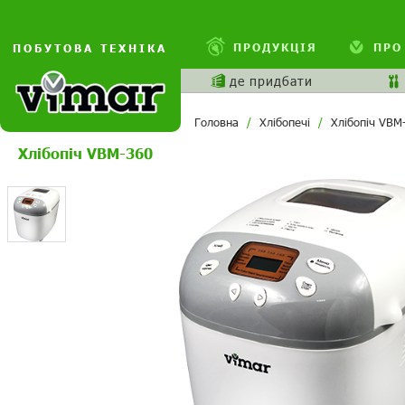
ПРОДУКЦІЯ
ПРО
ПОБУТОВА ТЕХНІКА
де придбати
Головна
Хлібопечі
Хлібопіч VBM
Хлібопіч VBM-360