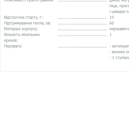
піци, приг
і
швидке 
Відстрочка старту, г:
…………….............................
15
Підтримування тепла, хв:
…………….............................
60
Матеріал корпусу:
…………….............................
нержавіюч
Кількість місильних
…………….............................
1
крюків:
Переваги:
…………….............................
- антиприг
- велике о
- 3 ступен