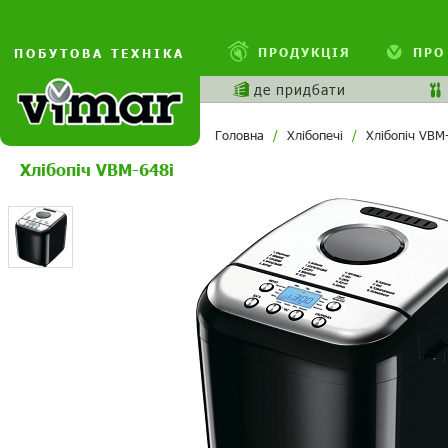
ПРОДУКЦІЯ
ПРО
ПОБУТОВА ТЕХНІКА
де придбати
Головна
Хлібопечі
Хлібопіч VBM
Хлібопіч VBM-648i