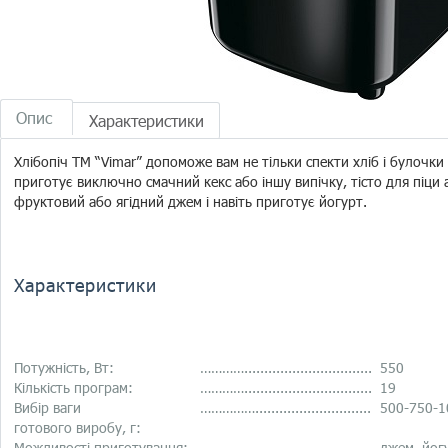
Опис
Характеристики
Хлібопіч ТМ “Vimar” допоможе вам не тільки спекти хліб і булочки 
приготує виключно смачний кекс або іншу випічку, тісто для піци
фруктовий або ягідний джем і навіть приготує йогурт.
Характеристики
Потужність, Вт:
…………................................
550
Кількість програм:
…………................................
19
Вибір ваги
…………….............................
500-750-1
готового виробу, г:
Можливості приготування:
…………….............................
джем, йогу