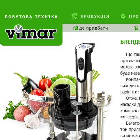
ПРОДУКЦІЯ
ПРО
ПОБУТОВА ТЕХНІКА
де придбати
БЛЕНД
Що таке
призначен
можна зро
буде неза
Компані
виходить 
варіанти:
Отже, м
насадки д
комплекту
«міксер».
Багатоф
три прила
ви можете