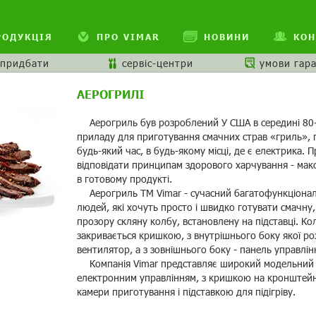
РОДУКЦІЯ
ПРО VIMAR
НОВИНИ
КОН
 придбати
сервіс-центри
умови гара
АЕРОГРИЛІ
Аерогриль був розроблений У США в середині 80-х 
приладу для приготування смачних страв «гриль», пр
будь-який час, в будь-якому місці, де є електрика.
відповідати принципам здорового харчування - макс
в готовому продукті.
Аерогриль ТМ Vimar - сучасний багатофункціона
людей, які хочуть просто і швидко готувати смачну,
прозору скляну колбу, встановлену на підставці. Кол
закривається кришкою, з внутрішнього боку якої ро
вентилятор, а з зовнішнього боку - панель управлін
Компанія Vimar представляє широкий модельний р
електронним управлінням, з кришкою на кронштейні
камери приготування і підставкою для підігріву.