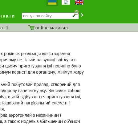
ТАКТИ
нтії
online магазин
років як реалізація ідеї створення
ичому не тільки на вулиці влітку, а в
 При цьому приготування їжі повинно було
имум користі для організму, мінімум жиру
льний побутовий прилад, створений для
 здорову і апетитну їжу. Він являє собою
ба, в якій відбувається приготування їжі,
зташований нагрівальний елемент і
ня.
яд аэрогрилей з механічним і
, а також модель з збільшеним об'ємом