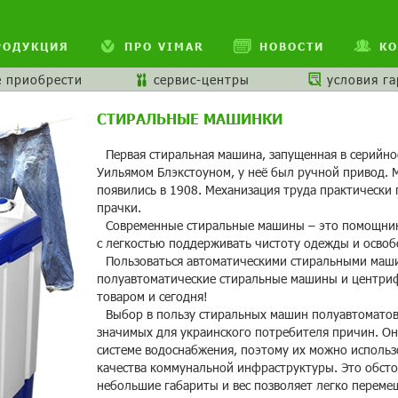
РОДУКЦИЯ
ПРО VIMAR
НОВОСТИ
КО
е приобрести
сервис-центры
условия г
СТИРАЛЬНЫЕ МАШИНКИ
Первая стиральная машина, запущенная в серийно
Уильямом Блэкстоуном, у неё был ручной привод.
появились в 1908. Механизация труда практически
прачки.
Современные стиральные машины – это помощник
с легкостью поддерживать чистоту одежды и освоб
Пользоваться автоматическими стиральными маши
полуавтоматические стиральные машины и центриф
товаром и сегодня!
Выбор в пользу стиральных машин полуавтоматов
значимых для украинского потребителя причин. О
системе водоснабжения, поэтому их можно использо
качества коммунальной инфраструктуры. Это обстоя
небольшие габариты и вес позволяет легко переме