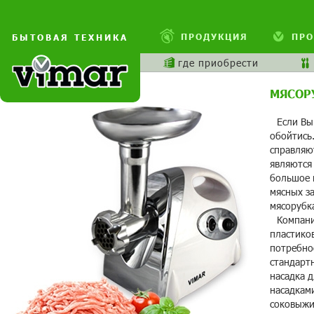
ПРОДУКЦИЯ
ПРО
БЫТОВАЯ ТЕХНИКА
где приобрести
МЯСОР
Если Вы
обойтись
справляю
являются
большое к
мясных за
мясорубк
Компани
пластико
потребно
стандартн
насадка 
насадками
соковыжи