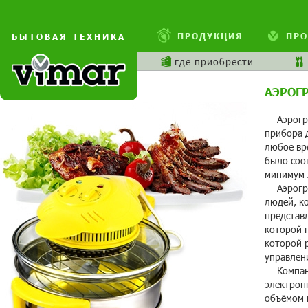
ПРОДУКЦИЯ
ПРО
БЫТОВАЯ ТЕХНИКА
где приобрести
АЭРОГ
Аэрогри
прибора 
любое вр
было соо
минимум 
Аэрогри
людей, к
представ
которой 
которой 
управлен
Компани
электрон
объёмом 